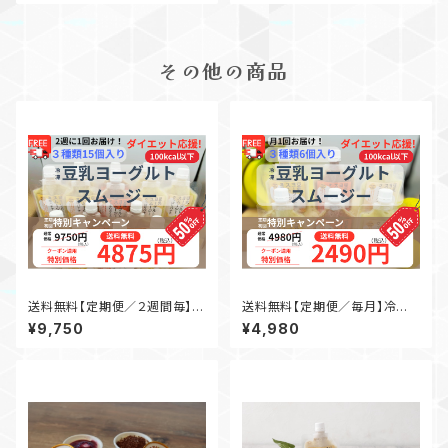
その他の商品
送料無料【定期便／２週間毎】冷
送料無料【定期便／毎月】冷凍
凍豆乳ヨーグルトスムージー３
豆乳ヨーグルトスムージー３種
¥9,750
¥4,980
種✗５個（計１５個）
✗２個（計６個）