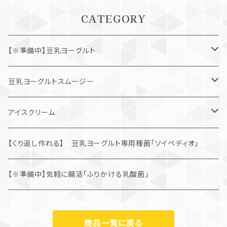
CATEGORY
【※準備中】豆乳ヨーグルト
朝食応援「定期便」
豆乳ヨーグルトスムージー
まずはお試し「通常購入」
ダイエット応援「定期便」
アイスクリーム
まずはお試し「通常購入」
豆乳ヨーグルトアイスクリーム「SOYOGU」
【くり返し作れる】 豆乳ヨーグルト専用種菌「ソイペディオ」
学生考案アイスクリーム
【※準備中】気軽に腸活「ふりかける乳酸菌」
商品一覧に戻る