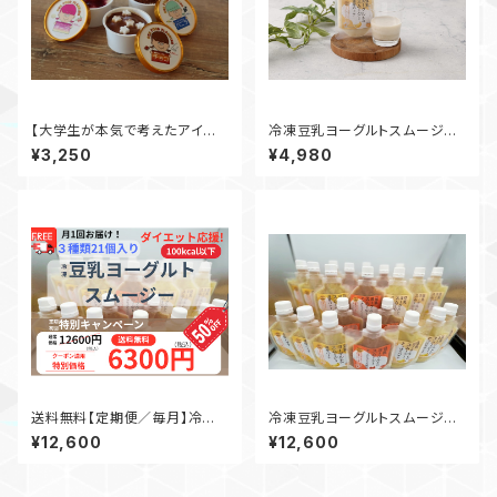
【大学生が本気で考えたアイス
冷凍豆乳ヨーグルトスムージー
クリーム】5個セット
３種✗２個（計６個）
¥3,250
¥4,980
送料無料【定期便／毎月】冷凍
冷凍豆乳ヨーグルトスムージー
豆乳ヨーグルトスムージー３種
３種✗７個（計２１個）
¥12,600
¥12,600
✗７個（計２１個）