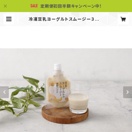
定期便初回半額キャンペーン中！
冷凍豆乳ヨーグルトスムージー３種✗
２個（計６個） | Sweetie & Smoot
hie