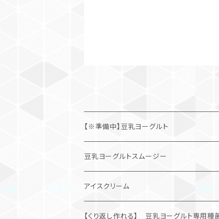
【※準備中】豆乳ヨーグルト
朝食応援「定期便」
豆乳ヨーグルトスムージー
まずはお試し「通常購入」
ダイエット応援「定期便」
アイスクリーム
まずはお試し「通常購入」
豆乳ヨーグルトアイスクリーム「SOYOGU」
【くり返し作れる】 豆乳ヨーグルト専用種菌