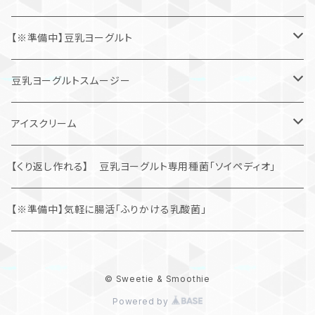
【※準備中】豆乳ヨーグルト
朝食応援「定期便」
豆乳ヨーグルトスムージー
まずはお試し「通常購入」
ダイエット応援「定期便」
アイスクリーム
まずはお試し「通常購入」
豆乳ヨーグルトアイスクリーム「SOYOGU」
【くり返し作れる】 豆乳ヨーグルト専用種菌「ソイペディオ」
学生考案アイスクリーム
【※準備中】気軽に腸活「ふりかける乳酸菌」
© Sweetie & Smoothie
Powered by